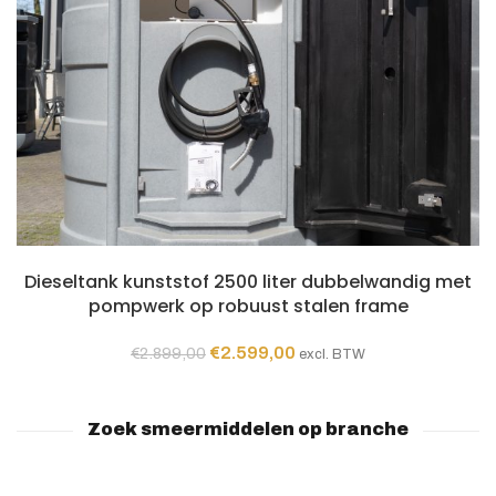
TOEVOEGEN AAN WINKELWAGEN
Dieseltank kunststof 2500 liter dubbelwandig met
pompwerk op robuust stalen frame
Oorspronkelijke
Huidige
€
2.599,00
€
2.899,00
excl. BTW
prijs
prijs
was:
is:
€2.899,00.
€2.599,00.
Zoek smeermiddelen op branche