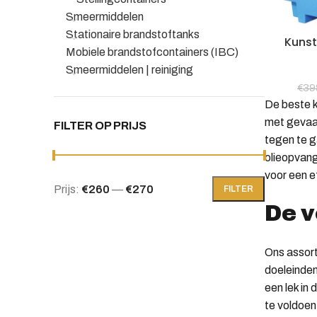
Smeermiddelen
Stationaire brandstoftanks
Kuns
Mobiele brandstofcontainers (IBC)
Smeermiddelen | reiniging
€
39
De beste k
met gevaar
FILTER OP PRIJS
tegen te g
olieopvang
voor een e
Prijs:
€260
—
€270
FILTER
Min.
Max.
De v
prijs
prijs
Ons assort
doeleinden
een lek in
te voldoen