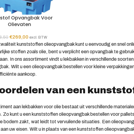
tstof Opvangbak Voor
Olievaten
Oorspronkelijke
Huidige
€
269,00
8,50
excl. BTW
prijs
prijs
waliteit kunststoffen olieopvangbak kunt u eenvoudig en snel onlin
was:
is:
lijke stoffen zoals olie, bent u verplicht een opvangbak te gebru
€398,50.
€269,00.
aan. In ons assortiment vindt u lekbakken in verschillende soort
bak. Wilt u een olieopvangbak bestellen voor kleine verpakkingen 
fficiënte aankoop.
oordelen van een kunststo
iment aan lekbakken voor olie bestaat uit verschillende material
. Zo kunt u een kunststoffen olieopvangbak bestellen voor pallets
 de bodem zakt, wat leidt tot vervuilende situaties. Een olieopv
 aan uw eisen. Wilt u in plaats van een kunststoffen olieopvangb