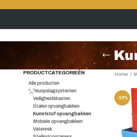
HOME
BEKIJK HELE ASSORTIMENT
Ku
PRODUCTCATEGORIEËN
Home
M
Alle producten
Milieuopslagsystemen
-32%
Veiligheidskasten
Stalen opvangbakken
Kunststof opvangbakken
Mobiele opvangbakken
Vatenrek
Stellingcontainers