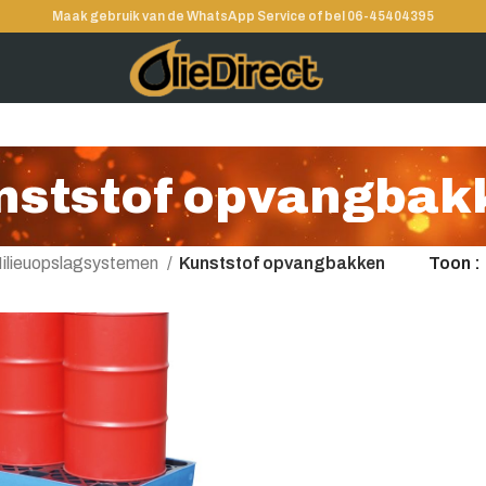
Maak gebruik van de WhatsApp Service of bel 06-45404395
nststof opvangbak
ilieuopslagsystemen
Kunststof opvangbakken
Toon