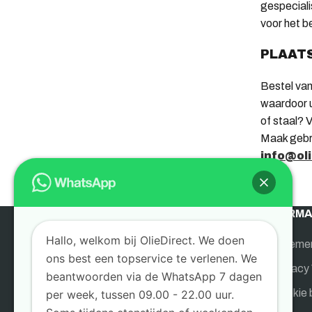
gespeciali
voor het b
PLAATS
Bestel van
waardoor u
of staal? 
Maak gebr
info@ol
INFORMA
Hallo, welkom bij OlieDirect. We doen
Algeme
ons best een topservice te verlenen. We
OlieDirect is de gespecialiseerde webshop
Privacy 
beantwoorden via de WhatsApp 7 dagen
voor bedrijven en particulieren. Sinds 1955
Cookie 
per week, tussen 09.00 - 22.00 uur.
leveren wij oliën, brandstoffen,