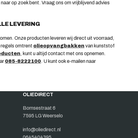
aar op zoek bent. Vraag ons om vrijblijvend advies
LLE LEVERING
men. Onze producten leveren wij direct uit voorraad,
e regels omtrent
olieopvangbakken
van kunststof
oducten
, kunt u altijd contact met ons opnemen.
aar
085-8222100
. U kunt ook e-mailen naar
OLIEDIRECT
Bornsestraat 6
7595 LG Weerselo
info@oliedirect.nl
0645404395