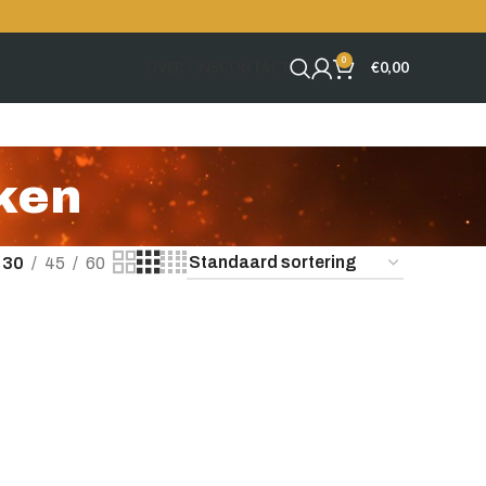
0
OVER ONS
CONTACT
€
0,00
ken
30
45
60