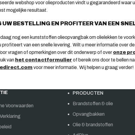
seerde webshop voor olieproducten vindt u gegarandeerd waar u n
est mogelijke resultaat.
 UW BESTELLING EN PROFITEER VAN EEN SNE
daag nog een kunststoffen olieopvangbak om olielekken te voorko
 profiteert van een snelle levering. Wilt u meer informatie over d
Voor vragen of opmerkingen over dit onderwerp of over
onze pr
uik van
het contactformulier
of bereik ons door te bellen n
iedirect.com
voor meer informatie. Wij helpen u graag verder!
TIE
PRODUCTEN
Brandstoffen & olie
ne Voorwaarden
Opvangbakken
Verklaring
Olie & brandstoffen
beleid