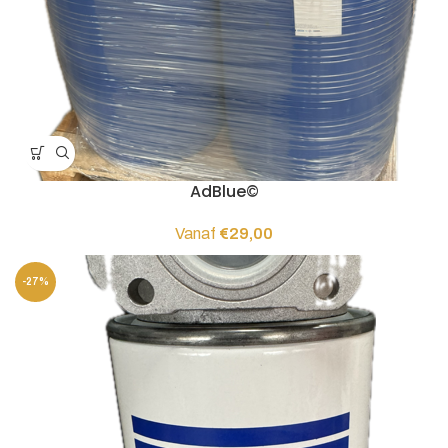
AdBlue©
Vanaf
€
29,00
-27%