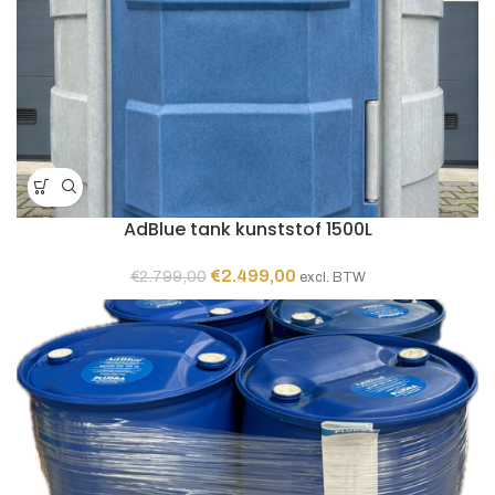
AdBlue tank kunststof 1500L
Oorspronkelijke
Huidige
€
2.499,00
€
2.799,00
excl. BTW
prijs
prijs
was:
is:
€2.799,00.
€2.499,00.