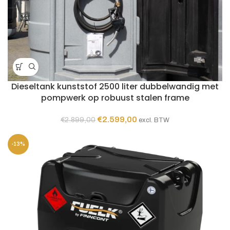
Dieseltank kunststof 2500 liter dubbelwandig met
pompwerk op robuust stalen frame
Oorspronkelijke
Huidige
€
2.599,00
€
2.899,00
excl. BTW
prijs
prijs
was:
is:
-13%
€2.899,00.
€2.599,00.