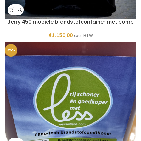
Jerry 450 mobiele brandstofcontainer met pomp
€
1.150,00
excl. BTW
-25%