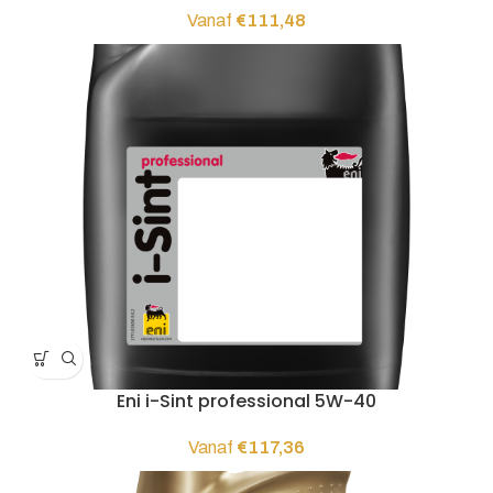
Vanaf
€
111,48
Eni i-Sint professional 5W-40
Vanaf
€
117,36