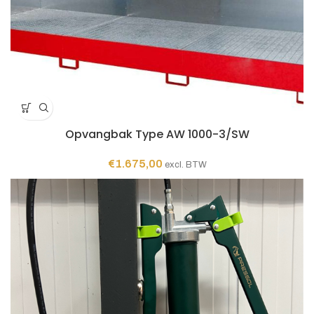
Opvangbak Type AW 1000-3/SW
€
1.675,00
excl. BTW