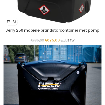
Jerry 250 mobiele brandstofcontainer met pomp
Oorspronkelijke
Huidige
€
675,00
€
775,00
excl. BTW
prijs
prijs
was:
is:
€775,00.
€675,00.