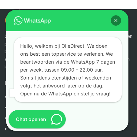
OlieDirect is de gespecialiseerde webshop voor bedrijven en
particulieren. Sinds 1955 leveren wij oliën, brandstoffen,
Hallo, welkom bij OlieDirect. We doen
brandstoftanks, opslagtanks en aanverwante producten.
ons best een topservice te verlenen. We
Wij leveren in geheel Nederland en België rechtstreeks aan
beantwoorden via de WhatsApp 7 dagen
klanten vanuit ons magazijn en kantoor in Weerselo.
per week, tussen 09.00 - 22.00 uur.
Soms tijdens etenstijden of weekenden
INFORMATIE
volgt het antwoord later op de dag.
Open nu de WhatsApp en stel je vraag!
Algemene Voorwaarden
Privacy Verklaring
Cookie beleid
Chat openen
Bestellen & Leveren