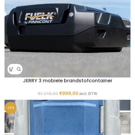
JERRY 3 mobiele brandstofcontainer
Oorspronkelijke
Huidige
€
999,00
€
1.145,00
excl. BTW
prijs
prijs
was:
is:
-11%
€1.145,00.
€999,00.