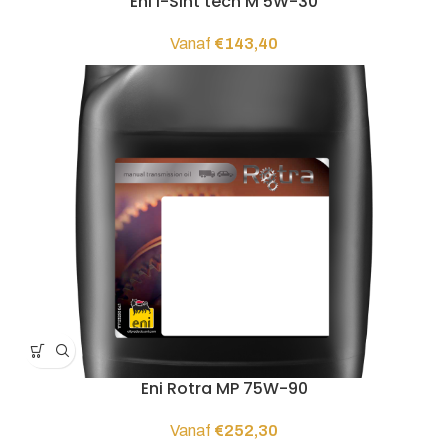
Eni i-Sint tech M 5W-30
Vanaf
€
143,40
Eni Rotra MP 75W-90
Vanaf
€
252,30