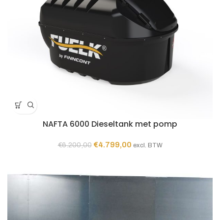
NAFTA 6000 Dieseltank met pomp
Oorspronkelijke
Huidige
€
4.799,00
€
6.200,00
excl. BTW
prijs
prijs
was:
is:
€6.200,00.
€4.799,00.