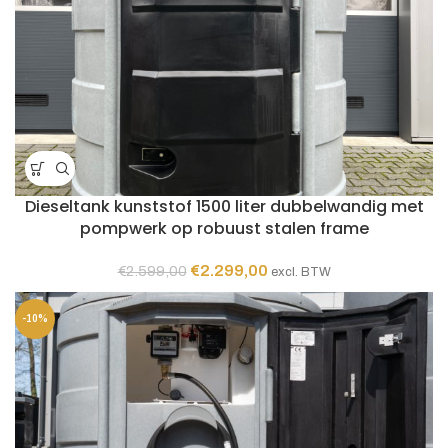
Dieseltank kunststof 1500 liter dubbelwandig met
pompwerk op robuust stalen frame
Oorspronkelijke
Huidige
€
2.299,00
€
2.599,00
excl. BTW
prijs
prijs
was:
is:
-10%
€2.599,00.
€2.299,00.