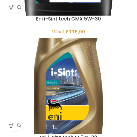
Eni i-Sint tech GMX 5W-30
Vanaf
€
118,00