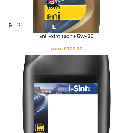
Eni i-Sint tech F 5W-30
Vanaf
€
129,12