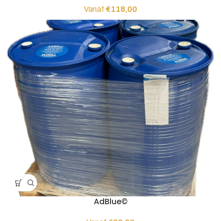
Vanaf
€
118,00
AdBlue©