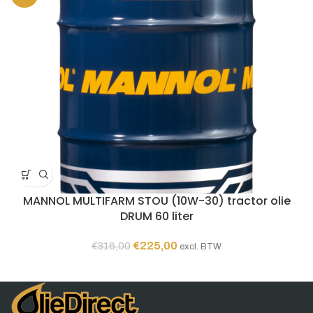
MANNOL MULTIFARM STOU (10W-30) tractor olie
DRUM 60 liter
Oorspronkelijke
Huidige
€
225,00
€
316,00
excl. BTW
prijs
prijs
was:
is:
€316,00.
€225,00.