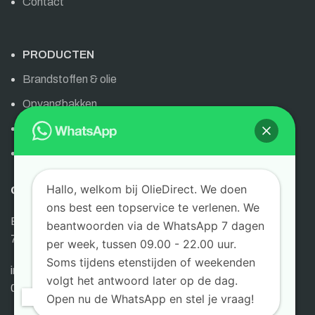
Contact
PRODUCTEN
Brandstoffen & olie
Opvangbakken
Olie & brandstoffen
AdBlue
Hallo, welkom bij OlieDirect. We doen
OLIEDIRECT
ons best een topservice te verlenen. We
Bornsestraat 6
beantwoorden via de WhatsApp 7 dagen
7595 LG Weerselo
per week, tussen 09.00 - 22.00 uur.
Soms tijdens etenstijden of weekenden
info@oliedirect.nl
volgt het antwoord later op de dag.
0645404395
Open nu de WhatsApp en stel je vraag!