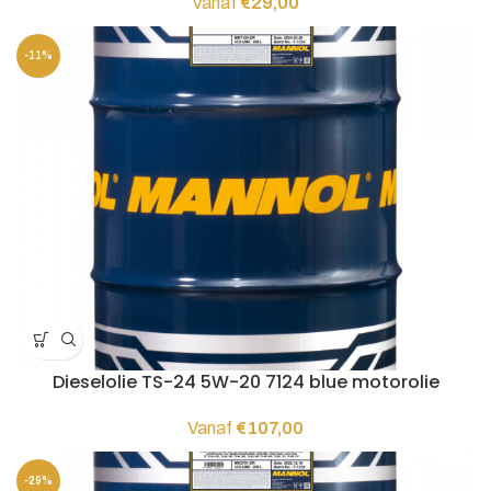
Vanaf
€
29,00
-11%
Dieselolie TS-24 5W-20 7124 blue motorolie
Vanaf
€
107,00
-29%