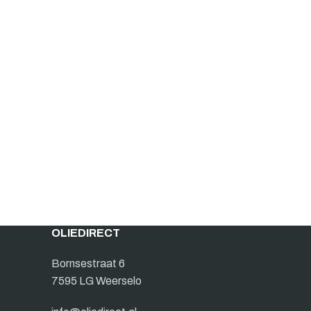
OLIEDIRECT
Bornsestraat 6
7595 LG Weerselo