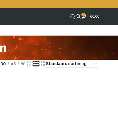
0
OVER ONS
CONTACT
€
0,00
en
30
45
60