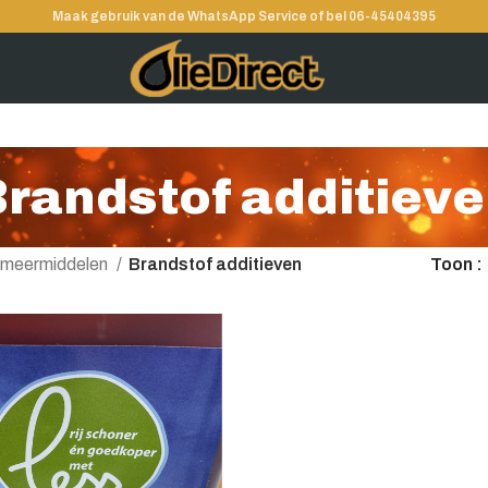
Maak gebruik van de WhatsApp Service of bel 06-45404395
randstof additiev
meermiddelen
Brandstof additieven
Toon