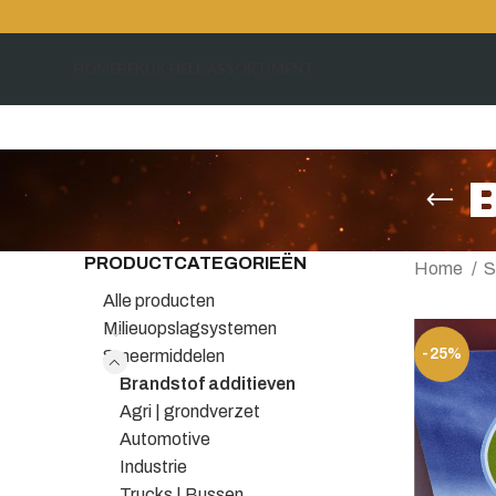
HOME
BEKIJK HELE ASSORTIMENT
B
PRODUCTCATEGORIEËN
Home
S
Alle producten
Milieuopslagsystemen
-25%
Smeermiddelen
Brandstof additieven
Agri | grondverzet
Automotive
Industrie
Trucks | Bussen