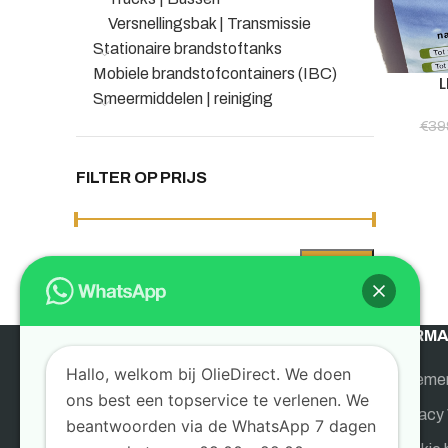
Versnellingsbak | Transmissie
Stationaire brandstoftanks
Mobiele brandstofcontainers (IBC)
L
Smeermiddelen | reiniging
€
39
FILTER OP PRIJS
Prijs:
€290
—
€300
FILTER
Min.
Max.
prijs
prijs
INFORMA
Hallo, welkom bij OlieDirect. We doen
Algeme
ons best een topservice te verlenen. We
OlieDirect is de gespecialiseerde webshop
Privacy 
beantwoorden via de WhatsApp 7 dagen
voor bedrijven en particulieren. Sinds 1955