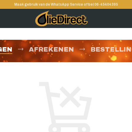
Maak gebruik van de WhatsApp Service of bel 06-45404395
GEN
AFREKENEN
BESTELLIN