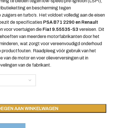
ing te bieden tegen low-speed pre-ignition (LSPI),
ributieketting en bescherming tegen
uigers en turbo’s. Het voldoet volledig aan de eisen
bezit de specificaties
PSA B71 2290 en Renault
n voor voertuigen die
Fiat 9.55535-S3
vereisen. Dit
ehoeften van meerdere motorfabrikanten door het
erminderen, wat zorgt voor vereenvoudigd onderhoud
 op productfouten. Raadpleeg vóór gebruik van het
je van de motor en voer olieverversingen uit in
elingen van de fabrikant.
EGEN AAN WINKELWAGEN