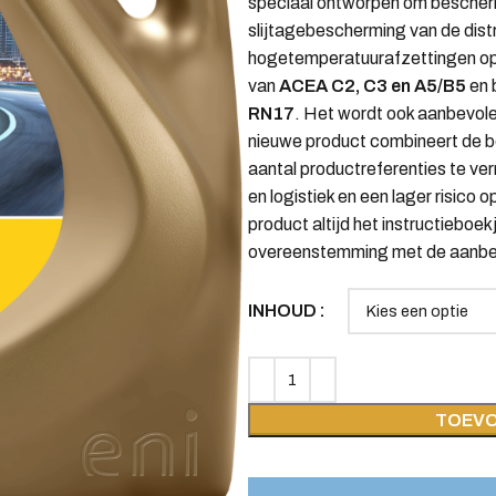
speciaal ontworpen om bescherm
slijtagebescherming van de dist
hogetemperatuurafzettingen op z
van
ACEA C2, C3 en A5/B5
en 
RN17
. Het wordt ook aanbevole
nieuwe product combineert de b
aantal productreferenties te v
en logistiek en een lager risico
product altijd het instructieboek
overeenstemming met de aanbev
INHOUD
TOEVO