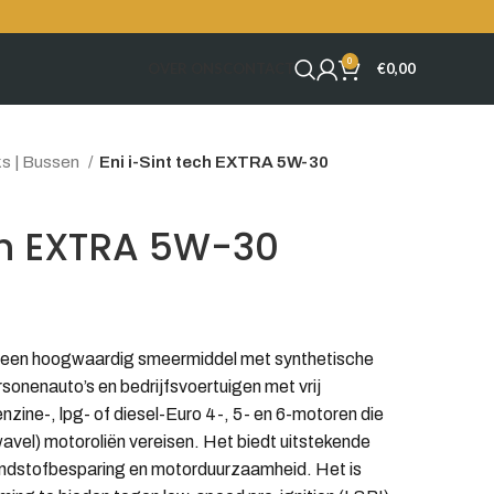
0
OVER ONS
CONTACT
€
0,00
ks | Bussen
Eni i-Sint tech EXTRA 5W-30
ech EXTRA 5W-30
s een hoogwaardig smeermiddel met synthetische
sonenauto’s en bedrijfsvoertuigen met vrij
zine-, lpg- of diesel-Euro 4-, 5- en 6-motoren die
avel) motoroliën vereisen. Het biedt uitstekende
andstofbesparing en motorduurzaamheid. Het is