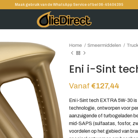
Maak gebruik van de WhatsApp Service of bel 06-45404395
Home
Smeermiddelen
Truc
Eni i-Sint t
Vanaf
€
127,44
Eni i-Sint tech EXTRA 5W-30 i
technologie, ontworpen voor per
aanzuigende of turbogeladen ben
mid-SAPS (sulfaatas, fosfor, zw
voordelen op het gebied van br