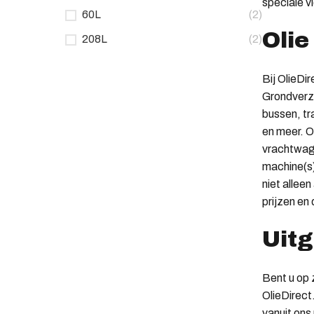
speciale v
60L
(2)
Olie
208L
(2)
Bij OlieDi
Grondverze
bussen, tr
en meer. Oo
vrachtwage
machine(s)
niet allee
prijzen en
Uitg
Bent u op 
OlieDirect
vanuit ons