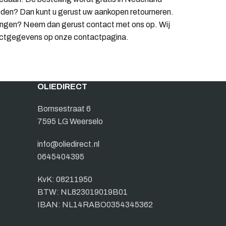
vreden? Dan kunt u gerust uw aankopen retourneren.
rkingen? Neem dan gerust contact met ons op. Wij
ntactgegevens op onze contactpagina.
OLIEDIRECT
Bornsestraat 6
7595 LG Weerselo
info@oliedirect.nl
0645404395
KvK: 08211950
BTW: NL823019019B01
IBAN: NL14RABO0354345362