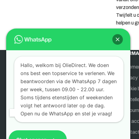
verzonden.
Twijfelt u
helpen u g
INFORMA
Hallo, welkom bij OlieDirect. We doen
Algeme
ons best een topservice te verlenen. We
OlieDirect is de gespecialiseerde webshop
Privacy 
beantwoorden via de WhatsApp 7 dagen
voor bedrijven en particulieren. Sinds 1955
Cookie 
per week, tussen 09.00 - 22.00 uur.
leveren wij oliën, brandstoffen,
Soms tijdens etenstijden of weekenden
Bestell
brandstoftanks, opslagtanks en
volgt het antwoord later op de dag.
aanverwante producten. Wij leveren in
Retourn
Open nu de WhatsApp en stel je vraag!
geheel Nederland en België rechtstreeks
Mijn ac
aan klanten vanuit ons magazijn en kantoor
in Weerselo.
Contac