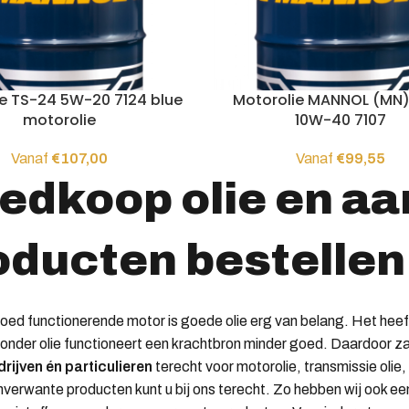
ie TS-24 5W-20 7124 blue
Motorolie MANNOL (MN)
motorolie
10W-40 7107
Vanaf
€
107,00
Vanaf
€
99,55
edkoop olie en a
oducten bestellen
oed functionerende motor is goede olie erg van belang. Het he
onder olie functioneert een krachtbron minder goed. Daardoor zal
rijven én particulieren
terecht voor motorolie, transmissie olie, 
verwante producten kunt u bij ons terecht. Zo hebben wij ook e