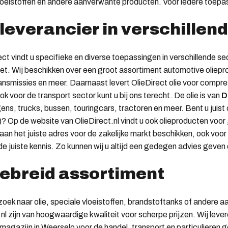
loeistoffen en andere aanverwante producten. Voor iedere toepassi
 leverancier in verschillen
rect vindt u specifieke en diverse toepassingen in verschillende s
t. Wij beschikken over een groot assortiment automotive oliepro
ansmissies en meer. Daarnaast levert OlieDirect olie voor compre
k voor de transport sector kunt u bij ons terecht. De olie is van
D
ns, trucks, bussen, touringcars, tractoren en meer. Bent u juis
? Op de website van OlieDirect.nl vindt u ook olieproducten voor
n aan het juiste adres voor de zakelijke markt beschikken, ook voo
 de juiste kennis. Zo kunnen wij u altijd een gedegen advies geven 
ebreid assortiment
zoek naar olie, speciale vloeistoffen, brandstoftanks of ander
.nl zijn van hoogwaardige kwaliteit voor scherpe prijzen. Wij leve
 magazijn in Weerselo voor de handel, transport en particulieren 