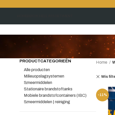
HOME
BEKIJK HELE ASSORTIMENT
PRODUCTCATEGORIEËN
Home
W
Alle producten
Milieuopslagsystemen
Wis filt
Smeermiddelen
Stationaire brandstoftanks
-11%
Mobiele brandstofcontainers (IBC)
Smeermiddelen | reiniging