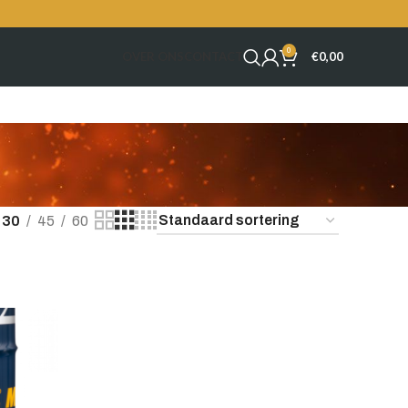
0
OVER ONS
CONTACT
€
0,00
30
45
60