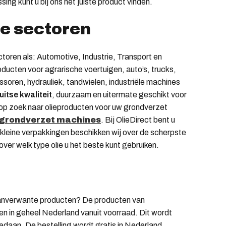
ng kunt u bij ons het juiste product vinden.
de sectoren
ectoren als: Automotive, Industrie, Transport en
ducten voor agrarische voertuigen, auto’s, trucks,
ssoren, hydrauliek, tandwielen, industriële machines
uitse kwaliteit
, duurzaam en uitermate geschikt voor
t op zoek naar olieproducten voor uw grondverzet
grondverzet machines
. Bij OlieDirect bent u
r kleine verpakkingen beschikken wij over de scherpste
over welk type olie u het beste kunt gebruiken.
e aanverwante producten? De producten van
ren in geheel Nederland vanuit voorraad. Dit wordt
gedaan. De bestelling wordt gratis in Nederland