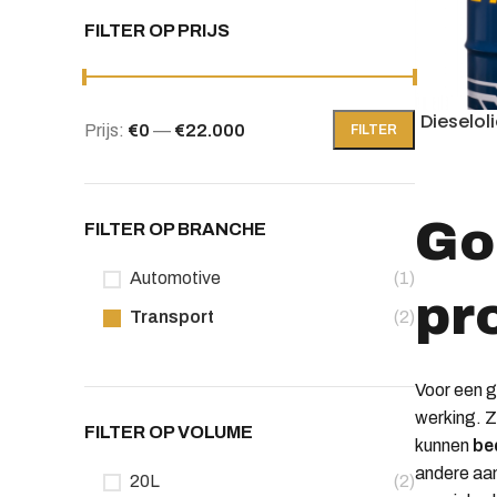
FILTER OP PRIJS
Dieselol
Prijs:
€0
—
€22.000
FILTER
Min.
Max.
prijs
prijs
Go
FILTER OP BRANCHE
Automotive
(1)
pr
Transport
(2)
Voor een g
werking. Z
FILTER OP VOLUME
kunnen
bed
andere aan
20L
(2)