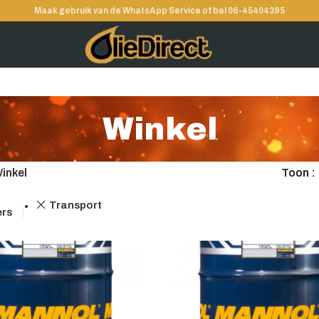
Maak gebruik van de WhatsApp Service of bel 06-45404395
Winkel
inkel
Toon
Transport
ers