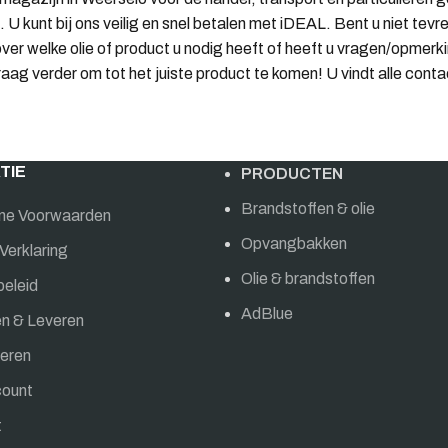
 U kunt bij ons veilig en snel betalen met iDEAL. Bent u niet te
 over welke olie of product u nodig heeft of heeft u vragen/opme
raag verder om tot het juiste product te komen! U vindt alle co
TIE
PRODUCTEN
Brandstoffen & olie
ne Voorwaarden
Opvangbakken
Verklaring
Olie & brandstoffen
beleid
AdBlue
en & Leveren
eren
count
t