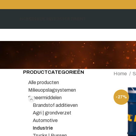
HOME
BEKIJK HELE ASSORTIMENT
PRODUCTCATEGORIEËN
Home
S
Alle producten
Milieuopslagsystemen
-27%
Smeermiddelen
Brandstof additieven
Agri | grondverzet
Automotive
Industrie
Trucks | Bussen