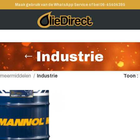
Maak gebruik van de WhatsApp Service of bel 06-45404395
Industrie
meermiddelen
Industrie
Toon