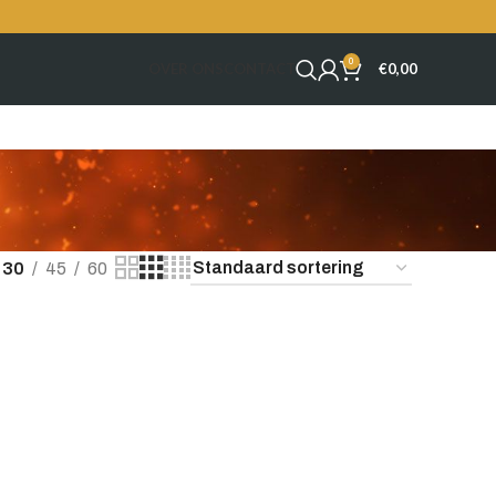
0
OVER ONS
CONTACT
€
0,00
30
45
60