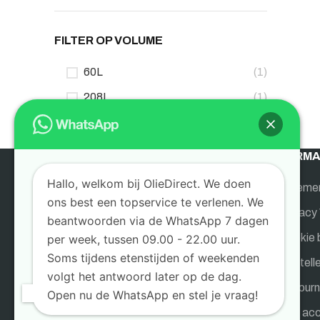
FILTER OP VOLUME
60L
(1)
208L
(1)
INFORMA
Hallo, welkom bij OlieDirect. We doen
Algeme
ons best een topservice te verlenen. We
OlieDirect is de gespecialiseerde webshop
Privacy 
beantwoorden via de WhatsApp 7 dagen
voor bedrijven en particulieren. Sinds 1955
Cookie 
per week, tussen 09.00 - 22.00 uur.
leveren wij oliën, brandstoffen,
Soms tijdens etenstijden of weekenden
Bestell
brandstoftanks, opslagtanks en
volgt het antwoord later op de dag.
aanverwante producten. Wij leveren in
Retourn
Open nu de WhatsApp en stel je vraag!
geheel Nederland en België rechtstreeks
Mijn ac
aan klanten vanuit ons magazijn en kantoor