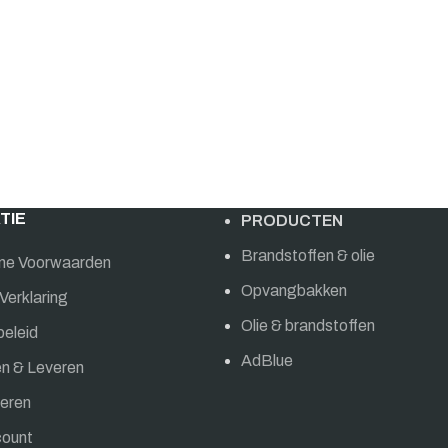
TIE
PRODUCTEN
Brandstoffen & olie
ne Voorwaarden
Opvangbakken
Verklaring
Olie & brandstoffen
beleid
AdBlue
en & Leveren
eren
count