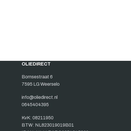
OLIEDIRECT
Bornsestraat 6
7595 LG Weerselo
info@oliedirect.nl
0645404395
KvK: 08211950
BTW: NL823019019B01