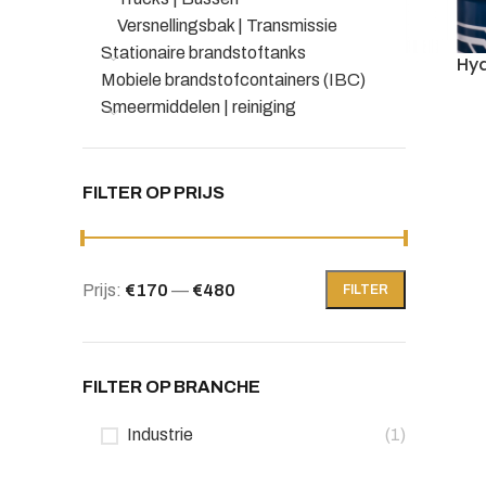
Versnellingsbak | Transmissie
Stationaire brandstoftanks
Hyd
Mobiele brandstofcontainers (IBC)
Smeermiddelen | reiniging
FILTER OP PRIJS
Prijs:
€170
—
€480
FILTER
Min.
Max.
prijs
prijs
FILTER OP BRANCHE
Industrie
(1)