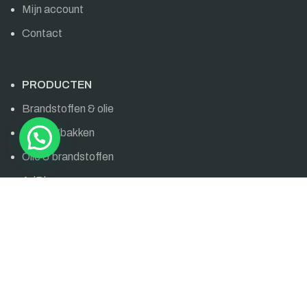
Mijn account
Contact
PRODUCTEN
Brandstoffen & olie
Opvangbakken
Olie & brandstoffen
AdBlue
OLIEDIRECT
Bornsestraat 6
7595 LG Weerselo
info@oliedirect.nl