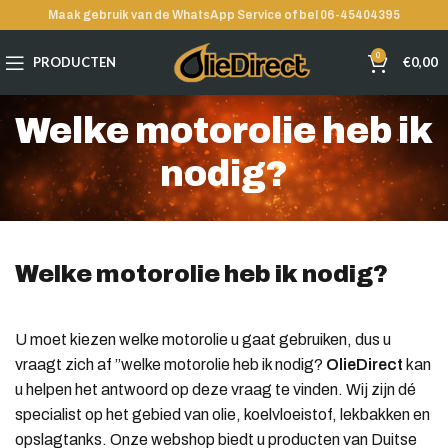
Maak gebruik van de WhatsApp Service of bel 06-45404395
0
PRODUCTEN
€
0,00
Welke motorolie heb ik
nodig?
Welke motorolie heb ik nodig?
U moet kiezen welke motorolie u gaat gebruiken, dus u
vraagt zich af ”welke motorolie heb ik nodig?
OlieDirect
kan
u helpen het antwoord op deze vraag te vinden. Wij zijn dé
specialist op het gebied van olie, koelvloeistof, lekbakken en
opslagtanks. Onze webshop biedt u producten van Duitse