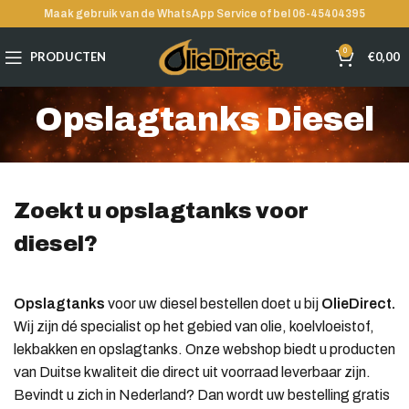
Maak gebruik van de WhatsApp Service of bel 06-45404395
0
PRODUCTEN
€
0,00
Opslagtanks Diesel
Zoekt u opslagtanks voor
diesel?
Opslagtanks
voor uw diesel bestellen doet u bij
OlieDirect.
Wij zijn dé specialist op het gebied van olie, koelvloeistof,
lekbakken en opslagtanks. Onze webshop biedt u producten
van Duitse kwaliteit die direct uit voorraad leverbaar zijn.
Bevindt u zich in Nederland? Dan wordt uw bestelling gratis