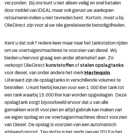
verzonden. Bij ons kunt u niet alleen veilig en snel betalen
door middel van iDEAL maar ook gerust uw aankopen
retourneren indien u niet tevreden bent. Kortom, moet u bij
OlieDirect zijn voor al uw olie gerelateerde benodigdheden.
Kent u dat ook? Iedere keer maar naar het tankstation rijden
om uw voertuigen/machines te voorzien van diesel. Wij
bieden u hiervoor graag een ander alternatief aan. Zo
verkoopt OlieDirect
kunststoffen
of
stalen
opslagtanks
voor diesel, van onder andere het merk
Harlequin
.
Uiteraard zijn de opslagtanks in verschillende volumes te
bestellen. U kunt hierbij kiezen voor een 1.000 liter tank tot
een tank waarbij 15.000 liter kan worden opgeslagen. Deze
opslagtank zorgt bijvoorbeeld ervoor dat u van alle
gemakken wordt voorzien en altijd gebruik kan maken van
uw eigen opslag en uw voertuigen/machines direct voorzien
van Diesel. De opslag is voorzien van een automatisch
afslaand pistool. Ten slotte is het sinds januari 2015 is het