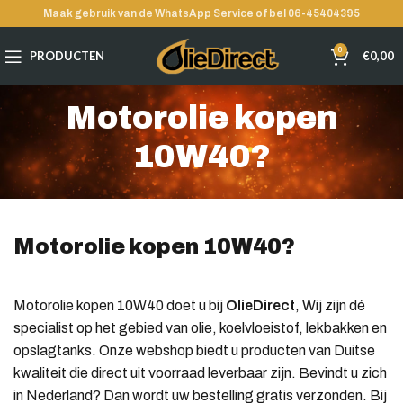
Maak gebruik van de WhatsApp Service of bel 06-45404395
0
PRODUCTEN
€
0,00
Motorolie kopen
10W40?
Motorolie kopen 10W40?
Motorolie kopen 10W40 doet u bij
OlieDirect
, Wij zijn dé
specialist op het gebied van olie, koelvloeistof, lekbakken en
opslagtanks. Onze webshop biedt u producten van Duitse
kwaliteit die direct uit voorraad leverbaar zijn. Bevindt u zich
in Nederland? Dan wordt uw bestelling gratis verzonden. Bij