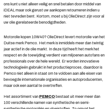
ons kunt u niet alleen veilig en snel betalen door middel van
iDEAL maar ook gerust uw aankopen retourneren indien u
niet tevreden bent. Kortom, moet u bij OlieDirect zijn voor al
uw olie gerelateerde benodigdheden.
Motorolie kopen 10W40? OlieDirect levert motorolie van het
Duitse merk Pemco. Het merk is inmiddels meer dan twintig
jaar actief in de olie markt. In deze tijd heeft het merk het
respect en de toewijding verdient van miljoenen autofans en
professionals over de hele wereld. Er worden innovatieve
technologieën gebruikt in het productieproces, daardoor is
Pemco niet alleen in staat om te voldoen aan alle eisen van
bevoegde internationale organisaties en autoproducenten,
maar ook een aantal te overtreffen.
Het assortiment van
PEMCO
bestaat uit meer meer dan
100 verschillende namen van synthetische en semi-
synthetische motoroliën en vloeistoffen. Zo omvat het