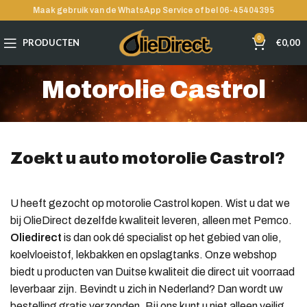
Maak gebruik van de WhatsApp Service of bel 06-45404395
0
PRODUCTEN
€
0,00
Motorolie Castrol
Zoekt u auto motorolie Castrol?
U heeft gezocht op motorolie Castrol
kopen. Wist u dat we
bij OlieDirect dezelfde kwaliteit leveren, alleen met Pemco.
Oliedirect
is dan ook dé specialist op het gebied van olie,
koelvloeistof, lekbakken en opslagtanks. Onze webshop
biedt u producten van Duitse kwaliteit die direct uit voorraad
leverbaar zijn. Bevindt u zich in Nederland? Dan wordt uw
bestelling gratis verzonden. Bij ons kunt u niet alleen veilig