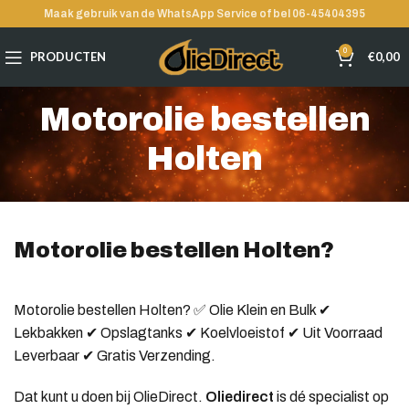
Maak gebruik van de WhatsApp Service of bel 06-45404395
0
PRODUCTEN
€
0,00
Motorolie bestellen
Holten
Motorolie bestellen Holten?
Motorolie bestellen Holten? ✅ Olie Klein en Bulk ✔
Lekbakken ✔ Opslagtanks ✔ Koelvloeistof ✔ Uit Voorraad
Leverbaar ✔ Gratis Verzending.
Dat kunt u doen bij OlieDirect.
Oliedirect
is dé specialist op