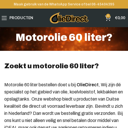
Maak gebruik van de WhatsApp Service of bel 06-45404395
0
PRODUCTEN
€
0,00
Motorolie 60 liter?
Zoekt u motorolie 60 liter?
Motorolie 60 liter bestellen doet u bij
OlieDirect
, Wij zijn dé
specialist op het gebied van olie, koelvloeistof, lekbakken en
opslagtanks. Onze webshop biedt u producten van Duitse
kwaliteit die direct uit voorraad leverbaar zijn. Bevindt u zich
in Nederland? Dan wordt uw bestelling gratis verzonden. Bij
ons kunt u niet alleen veilig en snel betalen door middel van
iDEAL maar ook gerust uw aankopen retourneren indien u