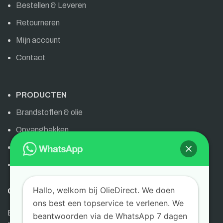
Bestellen & Leveren
Retourneren
Mijn account
Contact
PRODUCTEN
Brandstoffen & olie
Opvangbakken
Olie & brandstoffen
AdBlue
Hallo, welkom bij OlieDirect. We doen
OLIEDIRECT
ons best een topservice te verlenen. We
Bornsestraat 6
beantwoorden via de WhatsApp 7 dagen