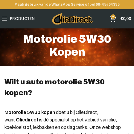
Maak gebruik van de WhatsApp Service of bel 06-45404395
0
PRODUCTEN
€
0,00
Motorolie 5W30
Kopen
Wilt u auto motorolie 5W30
kopen?
Motorolie
5
W30 kopen
doet u bij OlieDirect,
want
Oliedirect
is dé specialist op het gebied van olie,
koelvloeistof, lekbakken en opslagtanks. Onze webshop