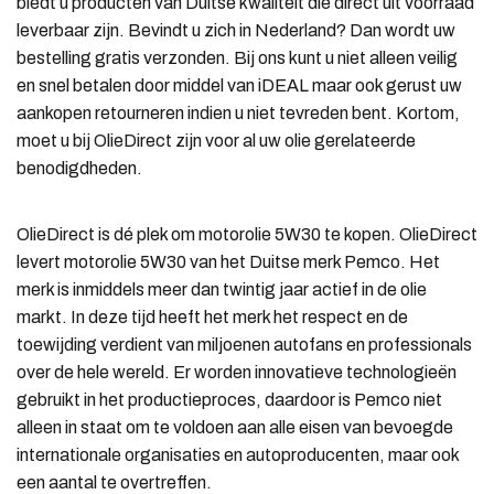
biedt u producten van Duitse kwaliteit die direct uit voorraad
leverbaar zijn. Bevindt u zich in Nederland? Dan wordt uw
bestelling gratis verzonden. Bij ons kunt u niet alleen veilig
en snel betalen door middel van iDEAL maar ook gerust uw
aankopen retourneren indien u niet tevreden bent. Kortom,
moet u bij OlieDirect zijn voor al uw olie gerelateerde
benodigdheden.
OlieDirect is dé plek om motorolie 5W30 te kopen. OlieDirect
levert motorolie 5W30 van het Duitse merk Pemco. Het
merk is inmiddels meer dan twintig jaar actief in de olie
markt. In deze tijd heeft het merk het respect en de
toewijding verdient van miljoenen autofans en professionals
over de hele wereld. Er worden innovatieve technologieën
gebruikt in het productieproces, daardoor is Pemco niet
alleen in staat om te voldoen aan alle eisen van bevoegde
internationale organisaties en autoproducenten, maar ook
een aantal te overtreffen.