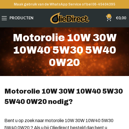
Maak gebruik van de WhatsApp Service of bel 06-45404395
0
PRODUCTEN
€
0,00
Motorolie 10W 30W
10W40 5W30 5W40
0W20
Motorolie 10W 30W 10W40 5W30
5W40 0W20 nodig?
Bent u op zoek naar motorolie 10W 30W 10W40 5W30
5W40 0W20 ? Als u bij Oliedirect besteld dan bent u