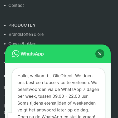
Contact
PRODUCTEN
Brandstoffen & olie
Opvangbakken
Olie & brandstoffen
AdBlue
Hallo, welkom bij OlieDirect. We doen
OLIEDIRECT
ons best een topservice te verlenen. We
Bornsestraat 6
beantwoorden via de WhatsApp 7 dagen
7595 LG Weerselo
per week, tussen 09.00 - 22.00 uur.
Soms tijdens etenstijden of weekenden
info@oliedirect.nl
volgt het antwoord later op de dag.
0645404395
Open nu de WhatsApp en stel je vraag!