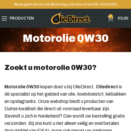
Maak gebruik van de WhatsApp Service of bel 06-45404395
0
PRODUCTEN
€
0,00
Motorolie 0W30
Zoekt u motorolie 0W30?
Motorolie
0W30
kopen doet u bij OlieDirect.
Oliedirect
is
dé specialist op het gebied van olie, koelvloeistof, lekbakken
en opslagtanks. Onze webshop biedt u producten van
Duitse kwaliteit die direct uit voorraad leverbaar zijn.
Bevindt u zich in Nederland? Dan wordt uw bestelling gratis
verzonden. Bij ons kunt u niet alleen veilig en snel betalen
door middel van iDEAL maar ook gerust uw aankopen