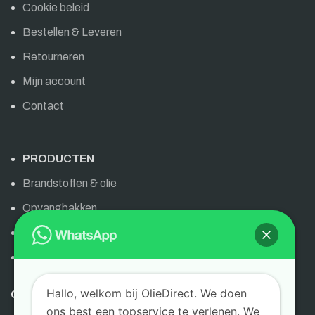
Cookie beleid
Bestellen & Leveren
Retourneren
Mijn account
Contact
PRODUCTEN
Brandstoffen & olie
Opvangbakken
Olie & brandstoffen
AdBlue
Hallo, welkom bij OlieDirect. We doen
OLIEDIRECT
ons best een topservice te verlenen. We