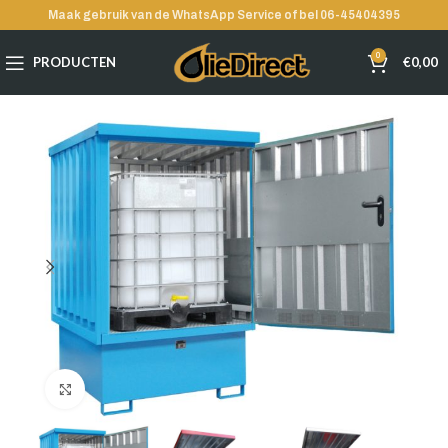
Maak gebruik van de WhatsApp Service of bel 06-45404395
0
PRODUCTEN
€
0,00
Klik voor grote afbeelding