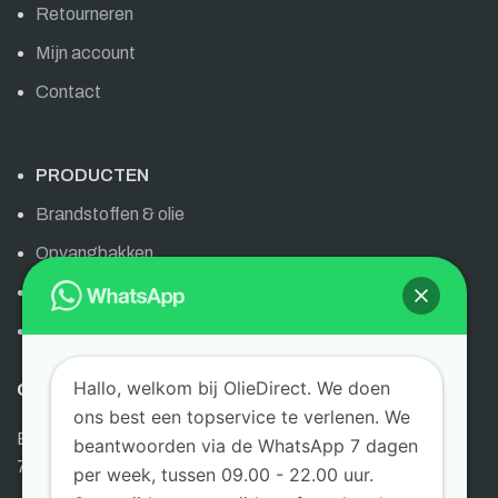
Retourneren
Mijn account
Contact
PRODUCTEN
Brandstoffen & olie
Opvangbakken
Olie & brandstoffen
AdBlue
Hallo, welkom bij OlieDirect. We doen
OLIEDIRECT
ons best een topservice te verlenen. We
Bornsestraat 6
beantwoorden via de WhatsApp 7 dagen
7595 LG Weerselo
per week, tussen 09.00 - 22.00 uur.