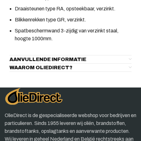
Draaisteunen type RA, opsteekbaar, verzinkt.
Blikkenrekken type GR, verzinkt.
Spatbeschermwand 3-zijdig van verzinkt staal,
hoogte 1000mm.
AANVULLENDE INFORMATIE
WAAROM OLIEDIRECT?
OlieDirect is de gespecialiseerde webshop voor bedrijven en
particulieren. Sinds 1955 leveren wij oliën, brandstoffen,
brandstoftanks, opslagtanks en aanverwante producten.
Wij leveren in geheel Nederland en België rechtstreeks aan