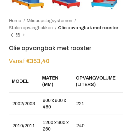
Home
Milieuopslagsystemen
Stalen opvangbakken
Olie opvangbak met rooster
Olie opvangbak met rooster
Vanaf
€
353,40
MATEN
OPVANGVOLUME
MODEL
(MM)
(LITERS)
800 x 800 x
2002/2003
221
460
1200 x 800 x
2010/2011
240
260