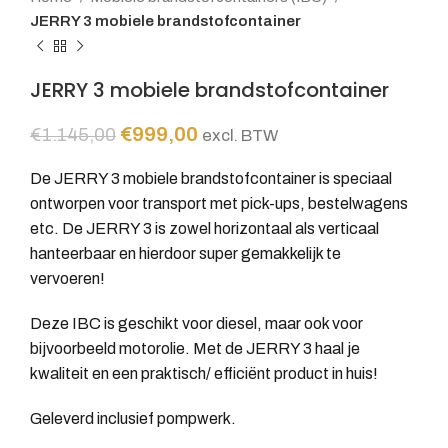
JERRY 3 mobiele brandstofcontainer
JERRY 3 mobiele brandstofcontainer
Oorspronkelijke
Huidige
€
999,00
€
1.145,00
excl. BTW
prijs
prijs
De JERRY 3 mobiele brandstofcontainer is speciaal
was:
is:
€1.145,00.
€999,00.
ontworpen voor transport met pick-ups, bestelwagens
etc. De JERRY 3 is zowel horizontaal als verticaal
hanteerbaar en hierdoor super gemakkelijk te
vervoeren!
Deze IBC is geschikt voor diesel, maar ook voor
bijvoorbeeld motorolie. Met de JERRY 3 haal je
kwaliteit en een praktisch/ efficiënt product in huis!
Geleverd inclusief pompwerk.