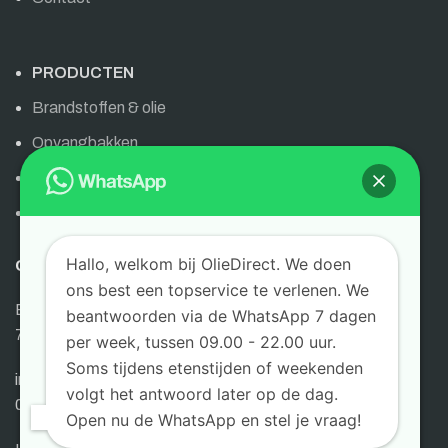
PRODUCTEN
Brandstoffen & olie
Opvangbakken
Olie & brandstoffen
AdBlue
Hallo, welkom bij OlieDirect. We doen
OLIEDIRECT
ons best een topservice te verlenen. We
Bornsestraat 6
beantwoorden via de WhatsApp 7 dagen
7595 LG Weerselo
per week, tussen 09.00 - 22.00 uur.
Soms tijdens etenstijden of weekenden
info@oliedirect.nl
volgt het antwoord later op de dag.
0645404395
Open nu de WhatsApp en stel je vraag!