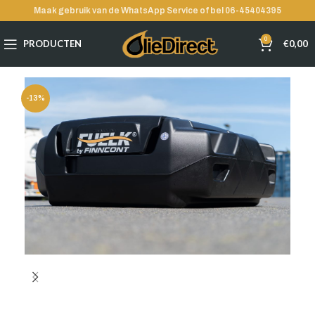
Maak gebruik van de WhatsApp Service of bel 06-45404395
0
PRODUCTEN
€
0,00
-13%