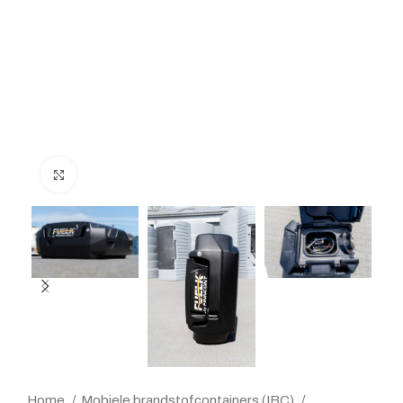
Klik voor grote afbeelding
Home
Mobiele brandstofcontainers (IBC)