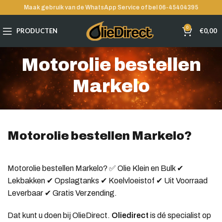
Maak gebruik van de WhatsApp Service of bel 06-45404395
0
PRODUCTEN
€
0,00
Motorolie bestellen
Markelo
Motorolie bestellen Markelo?
Motorolie bestellen Markelo? ✅ Olie Klein en Bulk ✔
Lekbakken ✔ Opslagtanks ✔ Koelvloeistof ✔ Uit Voorraad
Leverbaar ✔ Gratis Verzending.
Dat kunt u doen bij OlieDirect.
Oliedirect
is dé specialist op